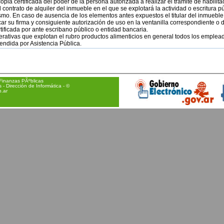
copia certificada del poder de la persona autorizada a realizar el trámite de habilita
l contrato de alquiler del inmueble en el que se explotará la actividad o escritura 
 mismo. En caso de ausencia de los elementos antes expuestos el titular del inmuebl
icar su firma y consiguiente autorización de uso en la ventanilla correspondiente o
rtificada por ante escribano público o entidad bancaria.
perativas que explotan el rubro productos alimenticios en general todos los emple
xtendida por Asistencia Pública.
Finanzas PÃºblicas
- Dirección de Informática - ©
.ar