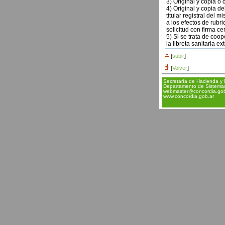
3) Original y copia o 
4) Original y copia de
titular registral del
a los efectos de rubr
solicitud con firma ce
5) Si se trata de coo
la libreta sanitaria e
[
subir
]
[
Volver
]
Secretaría de Hacienda y 
Departamento de Sistemas 
webmaster@concordia.gob
www.concordia.gob.ar