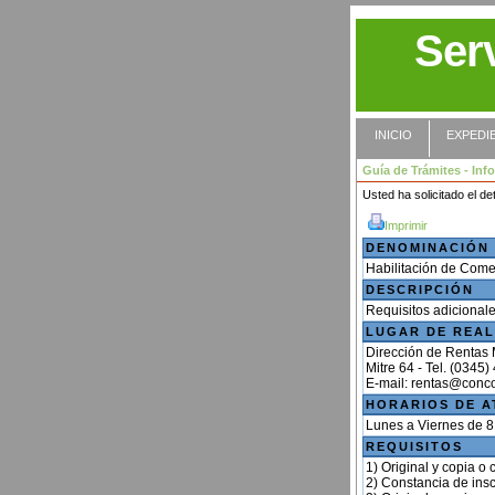
Ser
INICIO
EXPEDI
Guía de Trámites - Inf
Usted ha solicitado el det
Imprimir
DENOMINACIÓN
Habilitación de Come
DESCRIPCIÓN
Requisitos adicionale
LUGAR DE REAL
Dirección de Rentas 
Mitre 64 - Tel. (0345
HORARIOS DE A
Lunes a Viernes de 8
REQUISITOS
1) Original y copia o 
2) Constancia de inscr