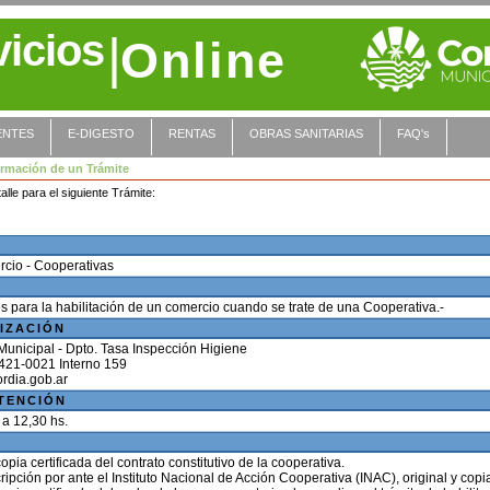
vicios
|
Online
ENTES
E-DIGESTO
RENTAS
OBRAS SANITARIAS
FAQ's
ormación de un Trámite
alle para el siguiente Trámite:
rcio - Cooperativas
s para la habilitación de un comercio cuando se trate de una Cooperativa.-
IZACIÓN
Municipal - Dpto. Tasa Inspección Higiene
) 421-0021 Interno 159
TENCIÓN
 a 12,30 hs.
copia certificada del contrato constitutivo de la cooperativa.
ipción por ante el Instituto Nacional de Acción Cooperativa (INAC), original y copia