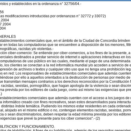
as al servicio; c) Documentación que acredite la propiedad o el alquiler de las mismas; d) Copia del contrato firmado con el respectivo proveedor de internet; e) Para la habilitación de los comercios definidos en el artículo 2° y 3°, el espacio físico deberá cumplir con los requisitos comprendidos en el capítulo 3 de esta norma; f) Tipo y número de serie de cada componente de hardware; g) Sistema de filtro para las máquinas de acceso para menores de 18 años; h) Deberán cumplimentar, además con la totalidad de los requisitos que le sean exigidos de acuerdo al Código de Edificación.- ARTICULO 5°.- Requisitos de funcionamiento: Para desarrollar la actividad regulada en la presente norma, se deberán reunir las siguientes exigencias: a) El mobiliario existente en estos locales, tendrá una distribución tal que no obstaculice la fácil salida o circulación del público y a su vez resguarde la privacidad de cada uno de los usuarios mayores. b) En la franja horaria prevista por la presente norma, para acceso de menores a este tipo de locales; la totalidad de las máquinas deberán contar con sus respectivos filtros activados, salvo que a pedido expreso de un usuario mayor de edad solicitare la desactivación. c) Cuando el número de máquinas supere las 25 unidades el local deberá poseer como mínimo 2 sanitarios discriminados por sexo, en caso de que el número de máquinas no supere las arriba estipuladas se exigirá solo un baño para los usuarios. (*) d) Tener una ventilación adecuada, de acuerdo a la cantidad de usuarios que se supone concurrirán al mismo, diferenciando un sector de fumadores y no fumadores; e) Sanitarios en cantidad y calidad suficientes, discriminados por sexo, según la capacidad del local y lo prescripto por el Código de Edificación, o en su caso de acuerdo a lo que establezca la Reglamentación; f) Certificado de Seguridad expedido por la División de Bomberos de la Policía de la Provincia que acredite un adecuado sistema de prevención y extinción de incendios. Dichos certificados tendrán la vigencia que determine la autoridad concedente, caducando en forma automática al realizarse modificaciones edilicias; g) Puerta de entrada y salida lo suficientemente amplia con cierre y apertura de las mismas automatizadas, para asegurar una rápida evacuación, en caso necesario. La misma, no podrá estar cerrada con llaves o cualquier otro elemento que dificulte su apertura; h) El sistema de iluminación será de tal intensidad que permita la apreciación nítida de personas y de muebles; del tipo "de día". No podrán tener vidrios polarizados, pintados o de cualquier otro tipo que impidan ver a las personas que se encuentren en el interior del local; i) Dispositivos protectores de pantalla, para disminuir el efecto nocivo que las radiaciones de los monitores de las computadoras causan a la vista de los usuarios; j) Dispositivos de seguridad que resguarden a los usuarios y a las computadoras de problemas eléctricos.- CAPITULO III DEL ESPACIO FISICO. DISPOSICIONES GENERALES. ARTICULO 6°.- a) Todos los comercios habilitados con servicios de internet y/o juegos en red, deberán contar con: 1 (un) metro cuadrado para el usuario por cada terminal de computadora, sin incluirse en dicho espacio el ocupado por la terminal en sí misma ni el correspondiente a circulación. b) La documentación de obra debidamente visada y/o registrada en Obras Privadas. c) Plano de instalaciones eléctricas avaladas por personal competente. d) En todos los casos se deberá cumplimentar con los requisitos del rubro para el cual se solicita habilitación ya sea rubro principal o anexo, observando en todos los casos el requisito de espacio establecido en la presente. e) Plano en escala mínima 1/50 con la ubicación de las máquinas a instalar y sus correspondientes circulaciones. En caso de que se incorporen nuevos equipos o se modifiquen los planos presentados deberán ser notificados ante la Oficina de Habilitaciones. f) Todos los requisitos exigidos por el Código de Edificación para esas superficies. g) Para las categorías establecidas se permitirá la combinación con otros usos ya establecidos en el nomenclador de actividades. En todos los casos, se deberá cumplimentar con los requisitos del rubro para el cual se solicita habilitación ya sea rubro principal o anexo.- CAPITULO IV OBLIGACIONES. ARTICULO 7°.- De los menores: Los menores de hasta quince (15) años de edad, podrán ingresar a estos locales de 8,00 a 22,00 horas y de 15 a 18 años podrán permanecer de 8,00 a 24,00 horas, salvo con presencia de sus padres o tutores mayores de edad; y los viernes, sábados, víspera de feriados el horario será de 8,00 a 2,00 horas para las edades antes citadas. Quedan facultados los responsables de estos locales a requerir la documentación necesaria, a tales fines. La permanencia de menores en estos establecimientos, en cuanto a los actos que realicen los mismos en éstos, se encuentra sujeta a las disposiciones que en materia de tutela y responsabilidad establece el Código Civil, debiendo el responsable del establecimiento respetar la normativa vigente para menores. En el caso de los locales que posean video juegos, deberán colocar en lugar visible para el usuario un cartel de advertencia con el siguiente texto: "La permanencia frente a las pantallas por un lapso mayor a 2 horas es perjudicial para la salud, pudiendo provocar trastornos en la visión fatiga visual, visión borrosa, fatiga general, dolor de cabeza y otros trastornos físicos".- (3) ARTICULO 8°.- Venta de alcohol: Queda prohibido el expendio de bebidas alcohólicas a menores, aún en los casos que se haya anexado a estos locales el rubro de kiosco o confitería, según la normativa vigente.- ARTICULO 9°.- Publicidad: El responsable del ciber deberá colocar en lugares visibles carteles en los que se consigne el horario permitido a menores de edad y la prohibición a éstos de ingresar en páginas pornográficas o de contenido prohibido por reglamentación.- CAPITULO V DE LA AUTORIDAD DE APLICACION. ARTICULO 10°.- Autoridad de Aplicación: El Departamento Ejecutivo Municipal determinará la autoridad que tendrá a su cargo la aplicación y control del cumplimiento de la presente ordenanza. En todos los casos el juzgamiento y aplicación de las sanciones previstas en la misma estará a cargo del Juzgado de Faltas de la Municipalidad, quien actuará conforme al Código de Procedimientos para Faltas Municipales vigentes al momento del juzgamiento.- ARTICULO 11°.- Habilitación: La autoridad de aplicación tendrá a su cargo la habilitación bajo el rubro de ciber-comercios a todos aquellos locales que hayan cumplido los requisitos contemplados en la presente norma. A las personas físicas o jurídicas a las que se les hubiere clausurado en forma definitiva su local comercial, estarán impedidas por un plazo de tres (3) años de solicitar una nueva habilitación.- ARTICULO 12°.- Registro: La autoridad de aplicación llevará un registro en el que se dejará constancia de los ciber habilitados en la Ciudad de Concordia, el cumpli