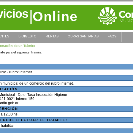
vicios
|
Online
ENTES
E-DIGESTO
RENTAS
OBRAS SANITARIAS
FAQ's
ormación de un Trámite
alle para el siguiente Trámite:
cio - rubro: internet
ón municipal de un comercio del rubro internet.
IZACIÓN
Municipal - Dpto. Tasa Inspección Higiene
) 421-0021 Interno 159
TENCIÓN
 a 12,30 hs.
 PUEDE EFECTUAR EL TRAMITE?
 habilitar