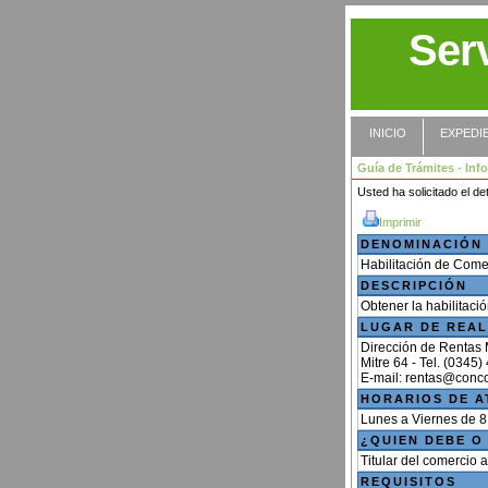
Ser
INICIO
EXPEDI
Guía de Trámites - Inf
Usted ha solicitado el det
Imprimir
DENOMINACIÓN
Habilitación de Comer
DESCRIPCIÓN
Obtener la habilitaci
LUGAR DE REAL
Dirección de Rentas 
Mitre 64 - Tel. (0345
HORARIOS DE A
Lunes a Viernes de 8
¿QUIEN DEBE O
Titular del comercio a
REQUISITOS