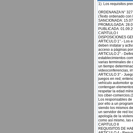
1). Los requisitos previstos y establecidos en la ordenanza n° 32756/04.- ORDENANZA N° 32756 (Texto ordenado con las modificaciones introducidas por ordenanzas n° 32772 y 33072) SANCIONADA: 15.07.2004 PROMULGADA: 28.07.2004 PUBLICADA: 01.09.2004 CAPITULO I DISPOSICIONES GENERALES ARTICULO 1°.- Los establecimientos comerciales que, en el ámbito de la Ciudad de Concordia brinden acceso a internet, deben instalar y activar en todas las computadoras que se encuentren a disposición de los menores, filtros que impidan el acceso a páginas pornográficas, racistas y/o violentas.- ARTICULO 2°.- Definición ciber-comercio: Se entiende por ciber-comercios, a los fines de la presente, a aquellos establecimientos comerciales destinados a prestar servicio de internet o aplicaciones interactivas en los que existen una o varias terminales de computadoras de uso público en las cuales, mediante el pago de una determinada suma de dinero por un tiempo determinado, los clientes se conectan a la red informática mundial y/o acceden a servicio de escaneo, videoconferencias, impresión de archivos o textos y cualquier otro uso que no tenga una prohibición legal.- ARTICULO 3°.- Juegos en red: Los responsables de establecimientos comerciales que además cuenten con el acceso a los juegos en red; entendiéndose por ello a aquellos orientados a la destrucción de personas por medio de la conducción de un vehículo automotor que transmitan mensajes contrarios a los derechos reconocidos por la Constitución Nacional, o contengan elementos racistas, sexistas, pornográfico, que hagan apología de la violencia o sean discriminatorios, deberán respetar la edad mínima prevista por los editores de cada juego, como así mismo las exigencias que prevé la presente para los ciber-comercios.(1) Los responsables de establecimientos comerciales que además cuenten con el acceso a los juegos de red; entendiéndose por ello a un programa informático creado con fines recreativos, sean estos desarrollados para interactuar con el usuario siendo los mismos de distintas índole temática. Pudiendo los mismos estar residentes en cada ordenador personal o bien en un servidor de red local, alojado en el mismo edificio o no, contengan elementos racistas, sexistas, pornográficos, que hagan apología de la violencia o sean discriminatorios, deben respetar la edad mínima prevista por los editores de cada juego, como así mismo, las exigencias que prevé la presente para los ciber comercios".- (2) CAPITULO II REQUISITOS DE HABILITACION Y FUNCIONAMIENTO. ARTICULO 4.- Requisitos de Habilitación: A fines de su habilitación, además de los requisitos generales que todo local comercial debe cumplimentar, la autoridad de aplicación, exigirá los siguientes: a) Admítase el ciber-comercio y/o juegos en red estipulado en el artículo 1° y 3°, en los Distritos R1, R1a, R2, R3, R5a, C1, E1, E2, SC3, SA2, Br, R, del Código de Ordenamiento Urbano. b) Número de terminales o computadoras dedicad