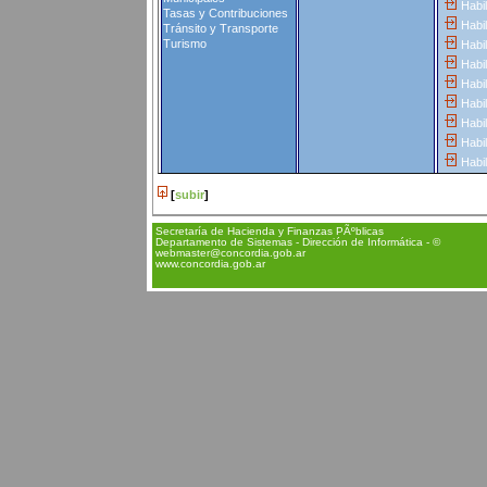
Habil
Tasas y Contribuciones
Habil
Tránsito y Transporte
Turismo
Habil
Habil
Habil
Habil
Habil
Habil
Habil
[
subir
]
Secretaría de Hacienda y Finanzas PÃºblicas
Departamento de Sistemas - Dirección de Informática - ©
webmaster@concordia.gob.ar
www.concordia.gob.ar