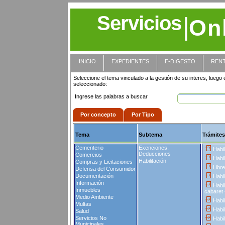
Servicios
|
On
INICIO
EXPEDIENTES
E-DIGESTO
REN
Seleccione el tema vinculado a la gestión de su interes, luego e
seleccionado:
Ingrese las palabras a buscar
Por concepto
Por Tipo
Tema
Subtema
Trámites
Cementerio
Exenciones,
Habil
Deducciones
Comercios
Habil
Habilitación
Compras y Licitaciones
Libre
Defensa del Consumidor
Documentación
Habil
Información
Habil
Inmuebles
cabaret 
Medio Ambiente
Habil
Multas
Habil
Salud
Servicios No
Habil
Municipales